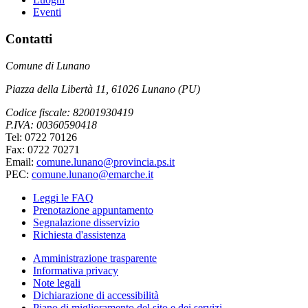
Eventi
Contatti
Comune di Lunano
Piazza della Libertà 11, 61026 Lunano (PU)
Codice fiscale: 82001930419
P.IVA: 00360590418
Tel: 0722 70126
Fax: 0722 70271
Email:
comune.lunano@provincia.ps.it
PEC:
comune.lunano@emarche.it
Leggi le FAQ
Prenotazione appuntamento
Segnalazione disservizio
Richiesta d'assistenza
Amministrazione trasparente
Informativa privacy
Note legali
Dichiarazione di accessibilità
Piano di miglioramento del sito e dei servizi